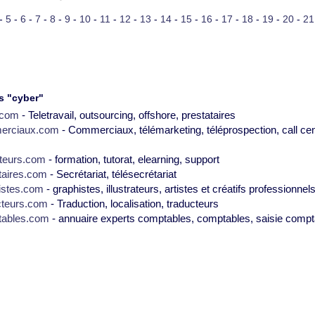
-
5
-
6
-
7
-
8
-
9
-
10
-
11
-
12
-
13
-
14
-
15
-
16
-
17
-
18
-
19
-
20
-
21
s "cyber"
2.com
- Teletravail, outsourcing, offshore, prestataires
erciaux.com
- Commerciaux, télémarketing, téléprospection, call cen
teurs.com
- formation, tutorat, elearning, support
taires.com
- Secrétariat, télésecrétariat
istes.com
- graphistes, illustrateurs, artistes et créatifs professionnel
cteurs.com
- Traduction, localisation, traducteurs
tables.com
- annuaire experts comptables, comptables, saisie compt