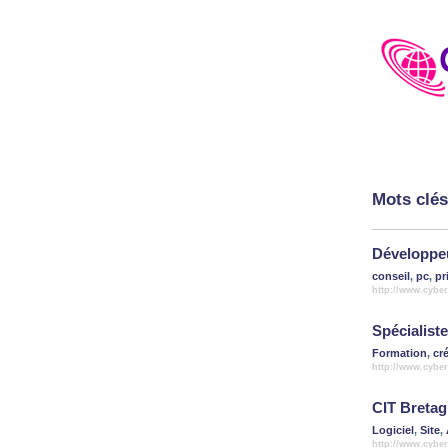
Mots clés
Développeu
conseil
,
pc
,
pr
http://www.cybe
Spécialist
Formation
,
cr
http://www.cybe
CIT Breta
Logiciel
,
Site
,
http://www.cybe