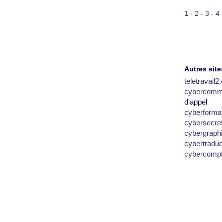
1
-
2
-
3
-
4
Autres site
teletravail
cybercomm
d'appel
cyberforma
cybersecre
cybergraph
cybertradu
cybercomp