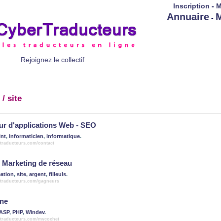
Inscription
-
M
Annuaire
M
-
Rejoignez le collectif
/ site
r d'applications Web - SEO
int
,
informaticien
,
informatique
.
rtraducteurs.com/contact
e Marketing de réseau
éation
,
site
,
argent
,
filleuls
.
rtraducteurs.com/gagneurs
gne
ASP
,
PHP
,
Windev
.
rtraducteurs.com/mycochet