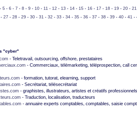
-
5
-
6
-
7
-
8
-
9
-
10
-
11
-
12
-
13
-
14
-
15
-
16
-
17
-
18
-
19
-
20
-
21
-
27
-
28
-
29
-
30
-
31
-
32
-
33
-
34
-
35
-
36
-
37
-
38
-
39
-
40
-
41
-
s "cyber"
2.com
- Teletravail, outsourcing, offshore, prestataires
erciaux.com
- Commerciaux, télémarketing, téléprospection, call cen
teurs.com
- formation, tutorat, elearning, support
taires.com
- Secrétariat, télésecrétariat
istes.com
- graphistes, illustrateurs, artistes et créatifs professionnel
cteurs.com
- Traduction, localisation, traducteurs
tables.com
- annuaire experts comptables, comptables, saisie compt