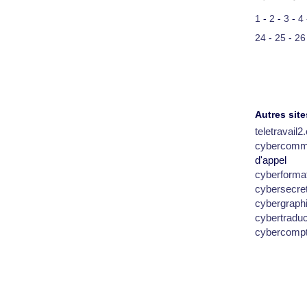
1
-
2
-
3
-
4
24
-
25
-
26
Autres site
teletravail
cybercomm
d'appel
cyberforma
cybersecre
cybergraph
cybertradu
cybercomp