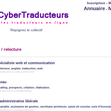
Inscription
-
M
Annuaire
M
-
Rejoignez le collectif
/ relecture
spécialiste web et communication
electure
,
anglais
,
traduction
,
web
.
traducteurs.com/cauletchristel
reau
ailing
,
prospects
,
création
,
réalisation
.
rtraducteurs.com/kathbellego
administrative libérale
mptable
,
assistante de gestion
,
secrétaire architecte
,
saisie de courrier
,
note d'honora
traducteurs.com/secretairplus