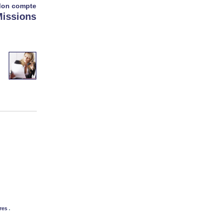
on compte
issions
ires
.