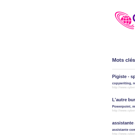
Mots clés
Pigiste - 
copywriting
,
r
http://www.cyber
L'autre bu
Powerpoint
,
m
http://www.cybe
assistante 
assistante co
http://www.cyber