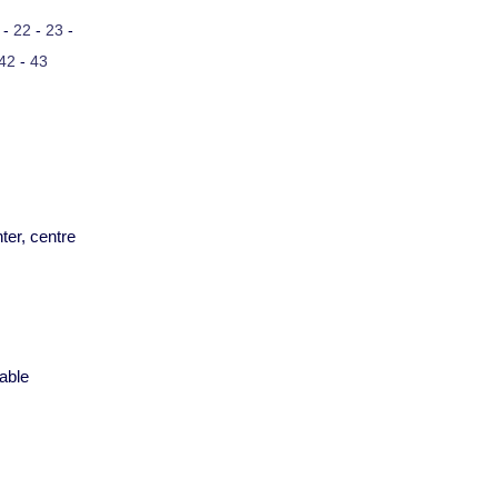
-
22
-
23
-
42
-
43
ter, centre
s
able