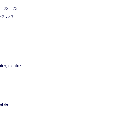
-
22
-
23
-
42
-
43
ter, centre
s
able