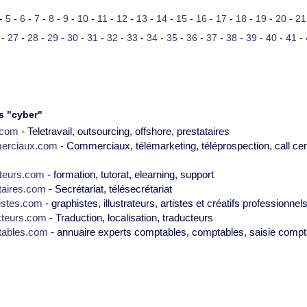
-
5
-
6
-
7
-
8
-
9
-
10
-
11
-
12
-
13
-
14
-
15
-
16
-
17
-
18
-
19
-
20
-
21
-
27
-
28
-
29
-
30
-
31
-
32
-
33
-
34
-
35
-
36
-
37
-
38
-
39
-
40
-
41
-
s "cyber"
2.com
- Teletravail, outsourcing, offshore, prestataires
erciaux.com
- Commerciaux, télémarketing, téléprospection, call cen
teurs.com
- formation, tutorat, elearning, support
taires.com
- Secrétariat, télésecrétariat
istes.com
- graphistes, illustrateurs, artistes et créatifs professionnel
cteurs.com
- Traduction, localisation, traducteurs
tables.com
- annuaire experts comptables, comptables, saisie compt