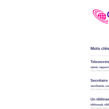
Mots clés
Telesecreta
saisie
,
rapport
http://www.cybe
Secrétaire
secrétariat
,
co
http://www.cyber
Un télétrav
télétravail
,
télé
http://www.cybe