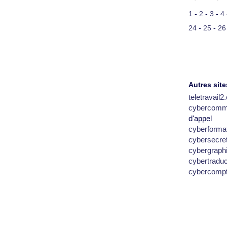
1
-
2
-
3
-
4
24
-
25
-
26
Autres site
teletravail
cybercomm
d'appel
cyberforma
cybersecre
cybergraph
cybertradu
cybercomp