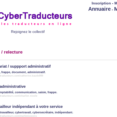
Inscription
-
M
Annuaire
M
-
Rejoignez le collectif
/ relecture
riat / suppport administratif
,
frappe
,
document
,
administratif
.
rtraducteurs.com/catherine.baude999
 administrative
mptabilité
,
communication
,
saisie
,
frappe
.
traducteurs.com/charlier.nicole
ailleur indépendant à votre service
travailleur
,
cybertravail
,
cybersecrétaire
,
indépendant
.
rtraducteurs.com/multimissions