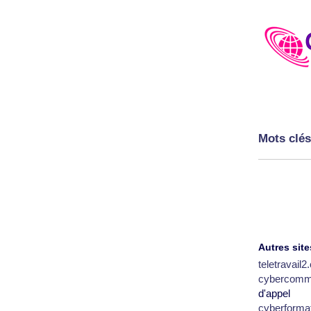
Mots clés
Autres site
teletravail
cybercomm
d'appel
cyberforma