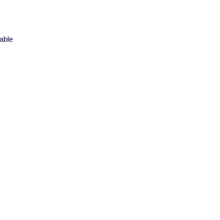
s
able