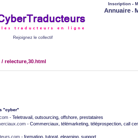
Inscription
-
M
Annuaire
M
-
Rejoignez le collectif
/ relecture,30.html
s "cyber"
2.com
- Teletravail, outsourcing, offshore, prestataires
erciaux.com
- Commerciaux, télémarketing, téléprospection, call cen
teurs.com
- formation, tutorat, elearning, support