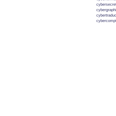
cybersecre
cybergraph
cybertradu
cybercomp