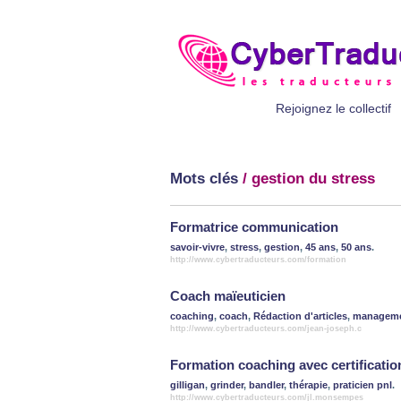
Rejoignez le collectif
Mots clés
/ gestion du stress
Formatrice communication
savoir-vivre
,
stress
,
gestion
,
45 ans
,
50 ans
.
http://www.cybertraducteurs.com/formation
Coach maïeuticien
coaching
,
coach
,
Rédaction d'articles
,
managem
http://www.cybertraducteurs.com/jean-joseph.c
Formation coaching avec certificati
gilligan
,
grinder
,
bandler
,
thérapie
,
praticien pnl
.
http://www.cybertraducteurs.com/jl.monsempes