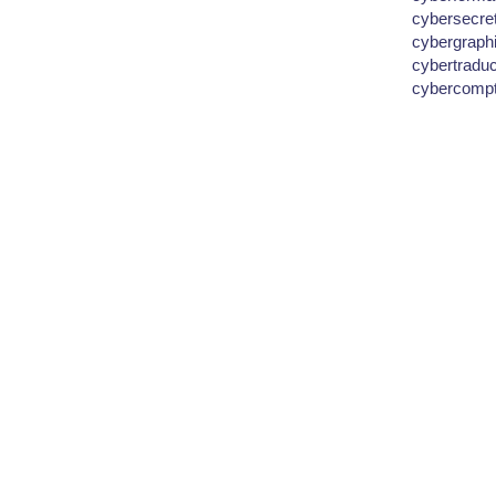
cybersecre
cybergraph
cybertradu
cybercomp