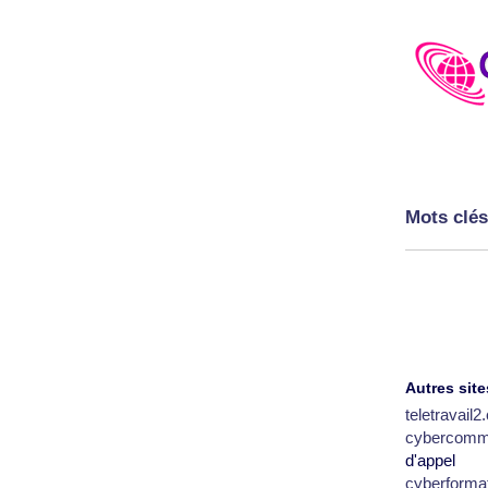
Mots clés
Autres site
teletravail
cybercomm
d'appel
cyberforma