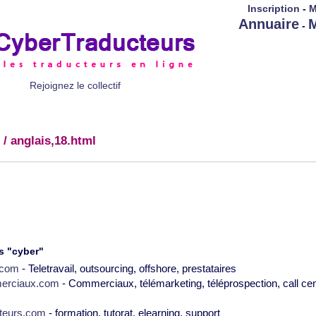
Inscription
-
M
Annuaire
M
-
Rejoignez le collectif
/ anglais,18.html
s "cyber"
2.com
- Teletravail, outsourcing, offshore, prestataires
erciaux.com
- Commerciaux, télémarketing, téléprospection, call cen
teurs.com
- formation, tutorat, elearning, support