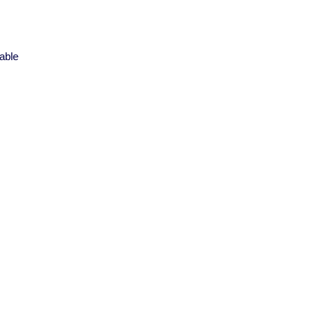
s
able