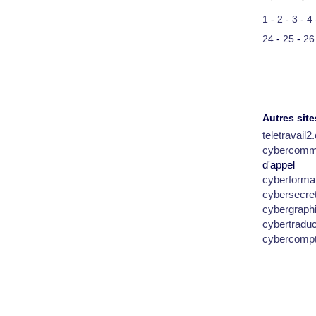
1
-
2
-
3
-
4
24
-
25
-
26
Autres site
teletravail
cybercomm
d'appel
cyberforma
cybersecre
cybergraph
cybertradu
cybercomp