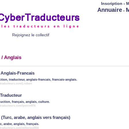
Inscription
-
M
Annuaire
M
-
Rejoignez le collectif
/ Anglais
 Anglais-Francais
ction
,
traducteur
,
anglais-francais
,
francais-anglais
.
traducteurs.com/j.robert
Traducteur
duction
,
français
,
anglais
,
culture
.
traducteurs.com/lperrin974
(Turc, arabe, anglais vers français)
rc
,
arabe
,
anglais
,
français
.
rtraducteurs.com/miberne2004