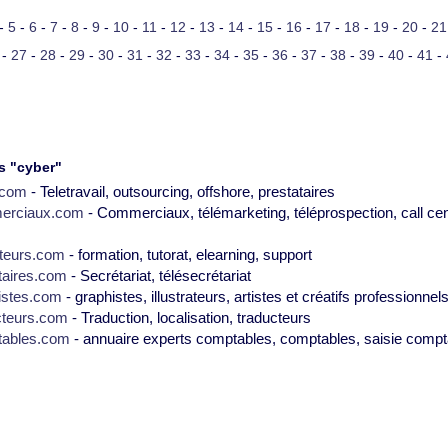
-
5
-
6
-
7
-
8
-
9
-
10
-
11
-
12
-
13
-
14
-
15
-
16
-
17
-
18
-
19
-
20
-
21
-
27
-
28
-
29
-
30
-
31
-
32
-
33
-
34
-
35
-
36
-
37
-
38
-
39
-
40
-
41
-
s "cyber"
2.com
- Teletravail, outsourcing, offshore, prestataires
erciaux.com
- Commerciaux, télémarketing, téléprospection, call cen
teurs.com
- formation, tutorat, elearning, support
taires.com
- Secrétariat, télésecrétariat
istes.com
- graphistes, illustrateurs, artistes et créatifs professionnel
cteurs.com
- Traduction, localisation, traducteurs
tables.com
- annuaire experts comptables, comptables, saisie compt